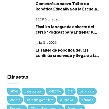
Comenzó un nuevo Taller de
Robótica Educativa en la Escuela
Aeronáutica Argentina
agosto 3, 2026
Finalizó la segunda cohorte del
curso "Podcast para Entrenar tu
Oratoria"
julio 31, 2026
El Taller de Robótica del CIT
continúa creciendo y llegará a la
Escuela Normal Superior Arturo
Capdevila
Etiquetas
ADVA
capacitacion
CIIECCA
CIT
cit la falda
coderz
cordoba game jam
cursos CIT
córdoba
Desarrollo
DEsarrollo videjuegos
Dieminger