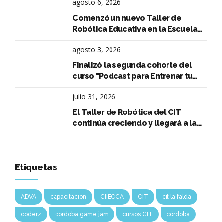
agosto 6, 2026
Comenzó un nuevo Taller de
Robótica Educativa en la Escuela
Aeronáutica Argentina
agosto 3, 2026
Finalizó la segunda cohorte del
curso "Podcast para Entrenar tu
Oratoria"
julio 31, 2026
El Taller de Robótica del CIT
continúa creciendo y llegará a la
Escuela Normal Superior Arturo
Capdevila
Etiquetas
ADVA
capacitacion
CIIECCA
CIT
cit la falda
coderz
cordoba game jam
cursos CIT
córdoba