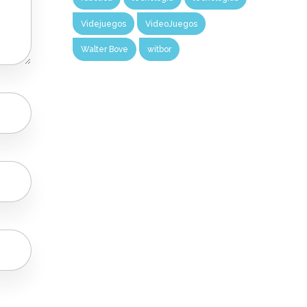
Videjuegos
VideoJuegos
Walter Bove
witbor