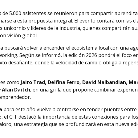
 de 5.000 asistentes se reunieron para compartir aprendiza
marse a esta propuesta integral. El evento contará con las cl
 unicornio y líderes de la industria, quienes compartirán su
on visión global.
ta buscará volver a encender el ecosistema local con una ag
tworking. Según se informó, la edición 2026 pondrá el foco e
to desafiante, donde la velocidad de cambio obliga a repen
res como
Jairo Trad, Delfina Ferro, David Nalbandian, Ma
 Alan Daitch
, en una grilla que propone combinar experien
 emprendedor.
a
para este año vuelve a centrarse en tender puentes entre 
5, el CIT destacó la importancia de estas conexiones para lo
aloro, una estrategia que se profundizará en esta nueva edi