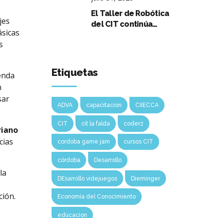
El Taller de Robótica
jes
del CIT continúa
ásicas
creciendo y llegará a la
s
Escuela Normal
Superior Arturo
Capdevila
Etiquetas
enda
n
sar
ADVA
capacitacion
CIIECCA
CIT
cit la falda
coderz
riano
cias
cordoba game jam
cursos CIT
córdoba
Desarrollo
la
DEsarrollo videjuegos
Dieminger
s
ción.
Economía del Conocimiento
educacion