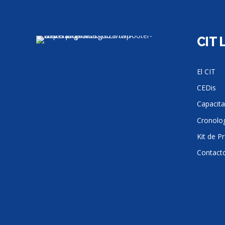
CIT 
El CIT
CEDis
Capacita
Cronolog
Kit de P
Contact