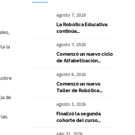
agosto 7, 2026
La Robótica Educativa
continúa
ales,
expandiéndose en las
escuelas de La Falda
agosto 7, 2026
ta la
Comenzó un nuevo ciclo
de Alfabetización
Digital junto al Instituto
René Favaloro
agosto 6, 2026
sobre
Comenzó un nuevo
Taller de Robótica
gia de
Educativa en la Escuela
Aeronáutica Argentina
agosto 3, 2026
Finalizó la segunda
rías
cohorte del curso
"Podcast para Entrenar
tu Oratoria"
julio 31, 2026