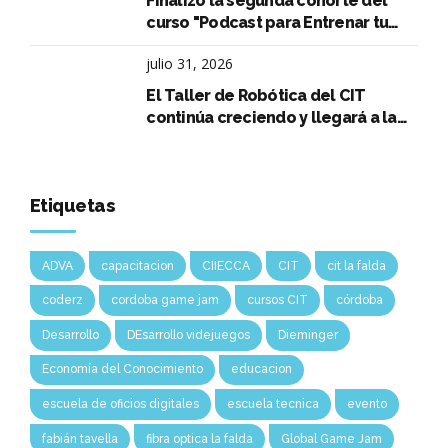
Finalizó la segunda cohorte del
curso "Podcast para Entrenar tu
Oratoria"
julio 31, 2026
El Taller de Robótica del CIT
continúa creciendo y llegará a la
Escuela Normal Superior Arturo
Capdevila
Etiquetas
ADVA
capacitacion
CIIECCA
CIT
cit la falda
coderz
cordoba game jam
cursos CIT
córdoba
Desarrollo
DEsarrollo videjuegos
Dieminger
Economía del Conocimiento
educacion
escuela de oficios digitales
escuela tecnica
evento
fabián tavella
fibra optica la falda
Global Game Jam